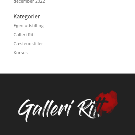
december 2022
Kategorier
Egen udstilling
Galleri Ritt
Gæsteudstiller
Kursus