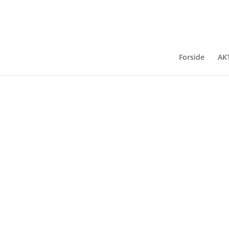
Galleri Ritt-0738
Forside
AK