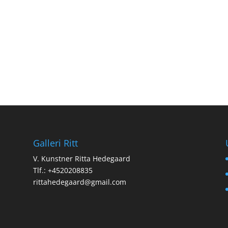
Galleri Ritt
V. Kunstner Ritta Hedegaard
Tlf.: +4520208835
rittahedegaard@gmail.com