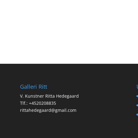
Galleri Ritt
V. Kunstner Ritta Hedegaard
Tlf.: +4520208835
rittahedegaard@gmail.com