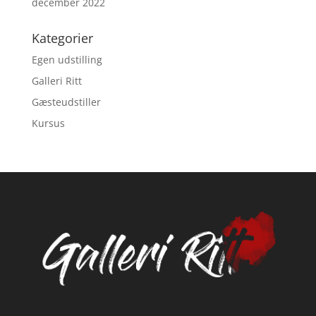
december 2022
Kategorier
Egen udstilling
Galleri Ritt
Gæsteudstiller
Kursus