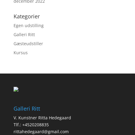
december 2022
Kategorier
Egen udstilling
Galleri Ritt
Gæsteudstiller
Kursus
Galleri Ritt
V. Kunstner Ritta Hedegaard
Tlf.: +4520208835
rittahedegaard@gmail.com