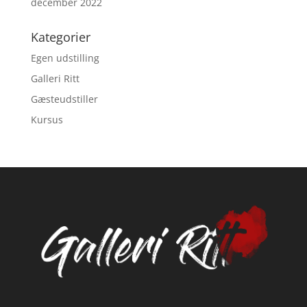
december 2022
Kategorier
Egen udstilling
Galleri Ritt
Gæsteudstiller
Kursus