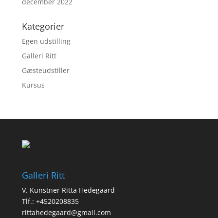
december 2022
Kategorier
Egen udstilling
Galleri Ritt
Gæsteudstiller
Kursus
Galleri Ritt
V. Kunstner Ritta Hedegaard
Tlf.: +4520208835
rittahedegaard@gmail.com