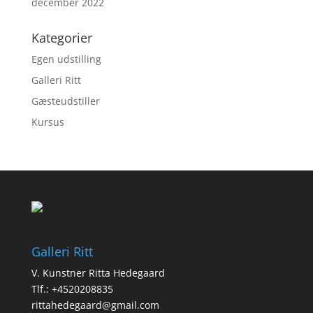
december 2022
Kategorier
Egen udstilling
Galleri Ritt
Gæsteudstiller
Kursus
Galleri Ritt
V. Kunstner Ritta Hedegaard
Tlf.: +4520208835
rittahedegaard@gmail.com