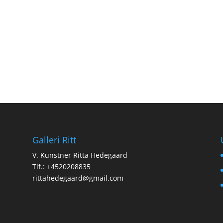
Galleri Ritt
V. Kunstner Ritta Hedegaard
Tlf.: +4520208835
rittahedegaard@gmail.com