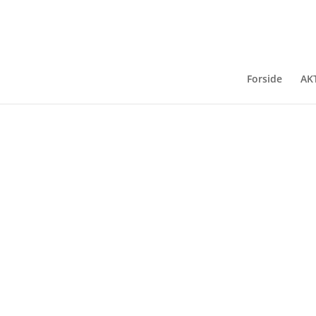
Raku vase
Forside
AK