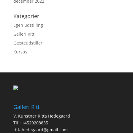
december 2022
Kategorier
Egen udstilling
Galleri Ritt
Gæsteudstiller
Kursus
Galleri Ritt
V. Kunstner Ritta Hedegaard
Tlf.: +4520208835
rittahedegaard@gmail.com